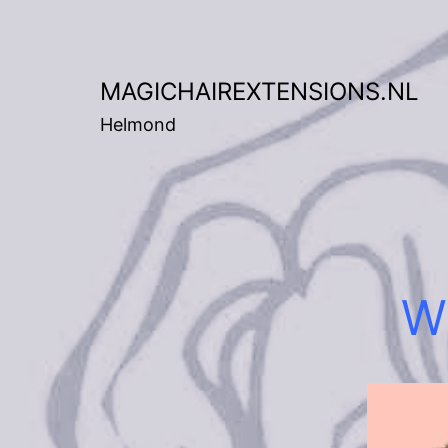
Ga
naar
de
MAGICHAIREXTENSIONS.NL
inhoud
Helmond
W